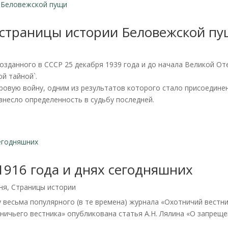
е страницы истории Беловежской п
озданного в СССР 25 декабря 1939 года и до начала Великой От
й тайной`.
овую войну, одним из результатов которого стало присоединен
внесло определенность в судьбу последней.
916 года и днях сегодняшних
ня
,
Страницы истории
весьма популярного (в те времена) журнала «Охотничий вестник
ничьего вестника» опубликована статья А.Н. Лялина «О запреще