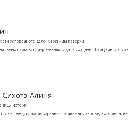
рин
ости заповедного дела
,
Страницы истории
альных парков, приуроченный к дате создания Баргузинского з
 Сихотэ-Алиня
аницы истории
т, охотовед, природоохранник, подвижник заповедного дела, 