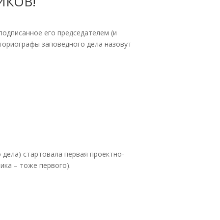
ИКОВ!
подписанное его председателем (и
сториографы заповедного дела назовут
о дела) стартовала первая проектно-
ика – тоже первого).