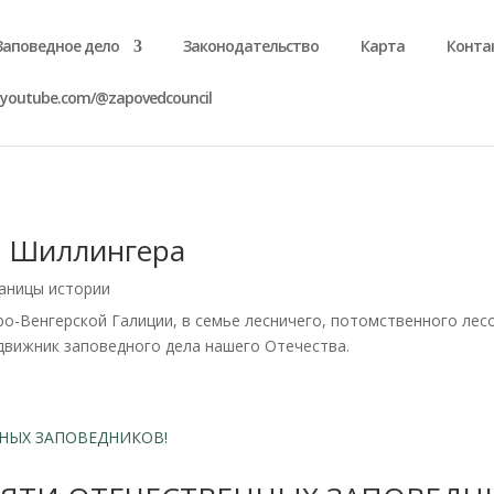
Заповедное дело
Законодательство
Карта
Конта
.youtube.com/@zapovedcouncil
я Шиллингера
аницы истории
стро-Венгерской Галиции, в семье лесничего, потомственного л
движник заповедного дела нашего Отечества.