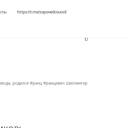
кты
https://t.me/zapovedcouncil
есовода, родился Франц Францевич Шиллингер