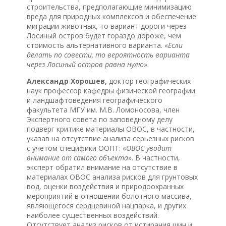
строительства, предполагающие минимизацию
вреда для природных комплексов и обеспечение
миграции животных, то вариант дороги через
Лосиный остров будет гораздо дороже, чем
стоимость альтернативного варианта. «
Если
делать по совести, то вероятность варианта
через Лосиный остров равна нулю
».
Александр Хорошев,
доктор географических
наук профессор кафедры физической географии
и ландшафтоведения географического
факультета МГУ им. М.В. Ломоносова, член
Экспертного совета по заповедному делу
подверг критике материалы ОВОС, в частности,
указав на отсутствие анализа серьезных рисков
с учетом специфики ООПТ: «
ОВОС уводит
внимание от самого объекта
». В частности,
эксперт обратил внимание на отсутствие в
материалах ОВОС анализа рисков для грунтовых
вод, оценки воздействия и природоохранных
мероприятий в отношении болотного массива,
являющегося сердцевиной нацпарка, и других
наиболее существенных воздействий.
Отсутствует анализ рисков от истирания шин и