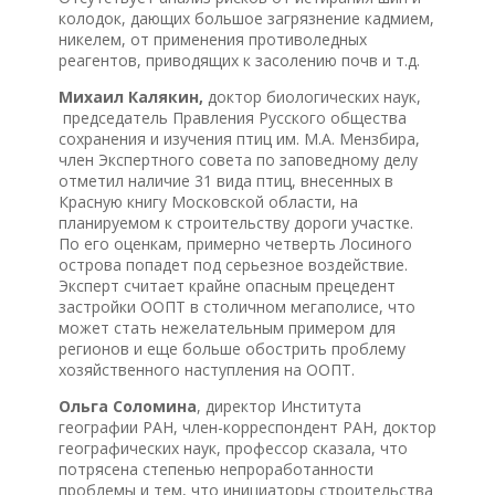
колодок, дающих большое загрязнение кадмием,
никелем, от применения противоледных
реагентов, приводящих к засолению почв и т.д.
Михаил Калякин,
доктор биологических наук,
председатель Правления Русского общества
сохранения и изучения птиц им. М.А. Мензбира,
член Экспертного совета по заповедному делу
отметил наличие 31 вида птиц, внесенных в
Красную книгу Московской области, на
планируемом к строительству дороги участке.
По его оценкам, примерно четверть Лосиного
острова попадет под серьезное воздействие.
Эксперт считает крайне опасным прецедент
застройки ООПТ в столичном мегаполисе, что
может стать нежелательным примером для
регионов и еще больше обострить проблему
хозяйственного наступления на ООПТ.
Ольга Соломина
, директор Института
географии РАН, член-корреспондент РАН, доктор
географических наук, профессор сказала, что
потрясена степенью непроработанности
проблемы и тем, что инициаторы строительства