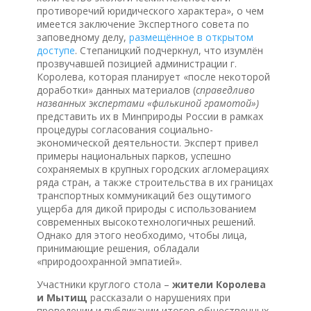
противоречий юридического характера», о чем
имеется заключение Экспертного совета по
заповедному делу,
размещённое в открытом
доступе
. Степаницкий подчеркнул, что изумлён
прозвучавшей позицией администрации г.
Королева, которая планирует «после некоторой
доработки» данных материалов (
справедливо
названных экспертами «филькиной грамотой»)
представить их в Минприроды России в рамках
процедуры согласования социально-
экономической деятельности. Эксперт привел
примеры национальных парков, успешно
сохраняемых в крупных городских агломерациях
ряда стран, а также строительства в их границах
транспортных коммуникаций без ощутимого
ущерба для дикой природы с использованием
современных высокотехнологичных решений.
Однако для этого необходимо, чтобы лица,
принимающие решения, обладали
«природоохранной эмпатией».
Участники круглого стола –
жители Королева
и Мытищ
рассказали о нарушениях при
проведении и публикации итогов общественных