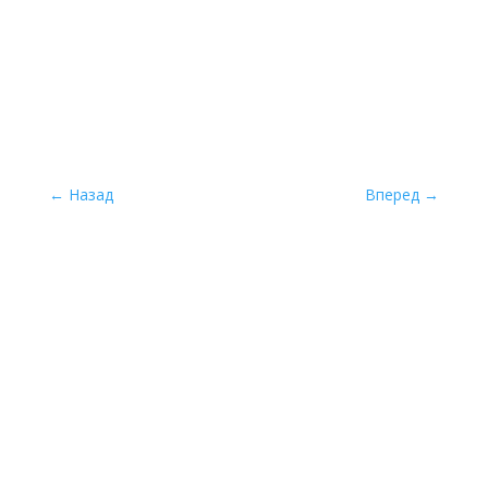
←
Назад
Вперед
→
Межрегиональная общественная организация
«Экспертный совет по заповедному делу»
—
экологическое общественное объединение,
деятельность которого направлена на