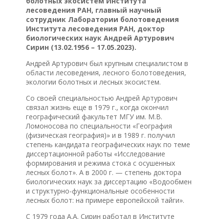
болотных экосистем Института
лесоведения РАН, главный научный
сотрудник Лаборатории болотоведения
Института лесоведения РАН, доктор
биологических наук Андрей Артурович
Сирин (13.02.1956 – 17.05.2023).
Андрей Артурович был крупным специалистом в
области лесоведения, лесного болотоведения,
экологии болотных и лесных экосистем.
Со своей специальностью Андрей Артурович
связал жизнь еще в 1979 г., когда окончил
географический факультет МГУ им. М.В.
Ломоносова по специальности «География
(физическая география)» и в 1989 г. получил
степень кандидата географических наук по теме
диссертационной работы «Исследование
формирования и режима стока с осушенных
лесных болот». А в 2000 г. — степень доктора
биологических наук за диссертацию «Водообмен
и структурно-функциональные особенности
лесных болот: на примере европейской тайги».
С 1979 года А.А. Сирин работал в Институте