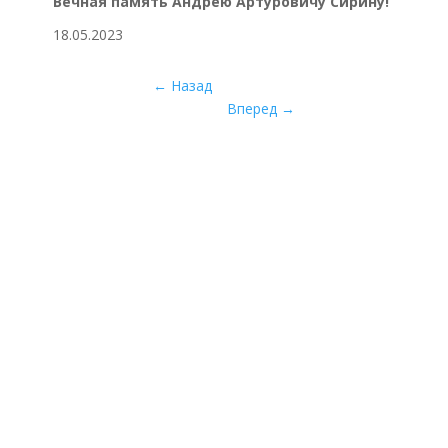
Вечная память Андрею Артуровичу Сирину!
18.05.2023
←
Назад
Вперед
→
Межрегиональная общественная
организация «Экспертный совет по
заповедному делу»
— экологическое
общественное объединение, деятельность
которого направлена на консолидацию
усилий и возможностей независимого
профессионального экспертного
сообщества в сфере территориальной
охраны природы.