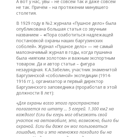
А вот у нас, увы – не совсем так и даже совсем
не так. Причём – на протяжении минувшего
столетия.
В 1929 году в №2 журнала «Пушное дело» была
опубликована большая статья со звучным
названием –
«
Пора озаботиться надлежащей
постановкой охраны наших баргузинских
соболей». Журнал «Пушное дело» — не самый
малозначимый журнал в годы, когда пушнина
была «мягким золотом» и важным экспортным
товаром. Да и автор статьи – фигура
незаурядная. К.А.Забелин, участник знаменитой
Баргузинской «соболиной» экспедиции (1914-
1916 гг.), организатор и первый директор
Баргузинского заповедника (проработал в этой
должности 8 лет):
«
Для охраны всего этого пространства
полагается по штату … 5 егерей. 1.300 км2 на
каждого! Если бы егерь мог объезжать свой
участок на автомобиле, это, возможно, было бы
охраной. Если бы даже он мог пользоваться
лошадью, то и это немножко походило бы на