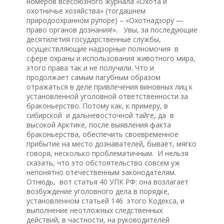
номеров всесоюзного журнала «Охота и
охотничье хозяйства» (тогдашнем
природоохранном рупоре) – «Охотнадзору —
право органов дознания!». Увы, за последующие
десятилетия государственные службы,
осуществляющие надзорные полномочия в
сфере охраны и использования животного мира,
этого права так и не получили. Что и
продолжает самым пагубным образом
отражаться в деле привлечения виновных лиц к
установленной уголовной ответственности за
браконьерство. Потому как, к примеру, в
сибирской и дальневосточной тайге, да в
высокой Арктике, после выявления факта
браконьерства, обеспечить своевременное
прибытие на место дознавателей, бывает, мягко
говоря, несколько проблематичным. И нельзя
сказать, что это обстоятельство совсем уж
непонятно отечественным законодателям.
Отнюдь, вот статья 40 УПК РФ: она возлагает
возбуждение уголовного дела в порядке,
установленном статьей 146 этого Кодекса, и
выполнение неотложных следственных
действий, в частности, на руководителей