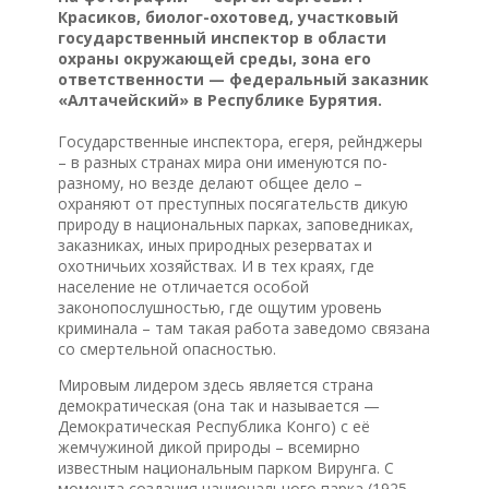
Красиков, биолог-охотовед, участковый
государственный инспектор в области
охраны окружающей среды, зона его
ответственности — федеральный заказник
«Алтачейский» в Республике Бурятия.
Государственные инспектора, егеря, рейнджеры
– в разных странах мира они именуются по-
разному, но везде делают общее дело –
охраняют от преступных посягательств дикую
природу в национальных парках, заповедниках,
заказниках, иных природных резерватах и
охотничьих хозяйствах. И в тех краях, где
население не отличается особой
законопослушностью, где ощутим уровень
криминала – там такая работа заведомо связана
со смертельной опасностью.
Мировым лидером здесь является страна
демократическая (она так и называется —
Демократическая Республика Конго) с её
жемчужиной дикой природы – всемирно
известным национальным парком Вирунга. С
момента создания национального парка (1925