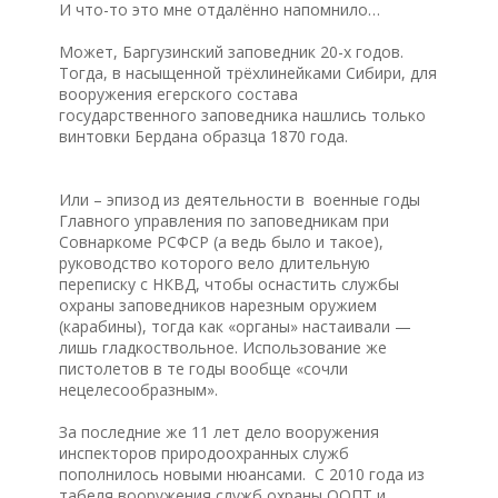
И что-то это мне отдалённо напомнило…
Может, Баргузинский заповедник 20-х годов.
Тогда, в насыщенной трёхлинейками Сибири, для
вооружения егерского состава
государственного заповедника нашлись только
винтовки Бердана образца 1870 года.
Или – эпизод из деятельности в военные годы
Главного управления по заповедникам при
Совнаркоме РСФСР (а ведь было и такое),
руководство которого вело длительную
переписку с НКВД, чтобы оснастить службы
охраны заповедников нарезным оружием
(карабины), тогда как «органы» настаивали —
лишь гладкоствольное. Использование же
пистолетов в те годы вообще «сочли
нецелесообразным».
За последние же 11 лет дело вооружения
инспекторов природоохранных служб
пополнилось новыми нюансами. С 2010 года из
табеля вооружения служб охраны ООПТ и