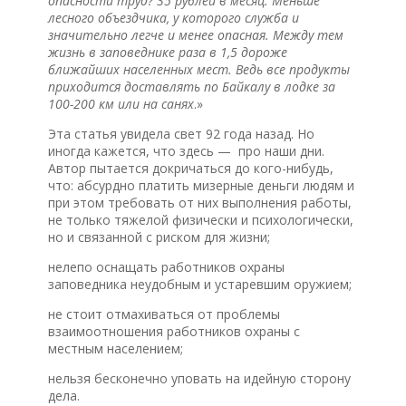
опасности труд? 35 рублей в месяц. Меньше
лесного объездчика, у которого служба и
значительно легче и менее опасная. Между тем
жизнь в заповеднике раза в 1,5 дороже
ближайших населенных мест. Ведь все продукты
приходится доставлять по Байкалу в лодке за
100-200 км или на санях
.»
Эта статья увидела свет 92 года назад. Но
иногда кажется, что здесь — про наши дни.
Автор пытается докричаться до кого-нибудь,
что: абсурдно платить мизерные деньги людям и
при этом требовать от них выполнения работы,
не только тяжелой физически и психологически,
но и связанной с риском для жизни;
нелепо оснащать работников охраны
заповедника неудобным и устаревшим оружием;
не стоит отмахиваться от проблемы
взаимоотношения работников охраны с
местным населением;
нельзя бесконечно уповать на идейную сторону
дела.