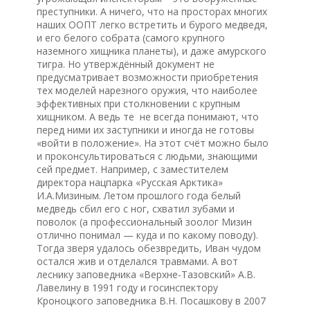
преступники. А ничего, что на просторах многих
наших ООПТ легко встретить и бурого медведя,
и его белого собрата (самого крупного
наземного хищника планеты), и даже амурского
тигра. Но утверждённый документ не
предусматривает возможности приобретения
тех моделей нарезного оружия, что наиболее
эффективных при столкновении с крупным
хищником. А ведь те не всегда понимают, что
перед ними их заступники и иногда не готовы
«войти в положение». На этот счёт можно было
и проконсультироваться с людьми, знающими
сей предмет. Например, с заместителем
директора нацпарка «Русская Арктика»
И.А.Мизиным. Летом прошлого года белый
медведь сбил его с ног, схватил зубами и
поволок (а профессиональный зоолог Мизин
отлично понимал — куда и по какому поводу).
Тогда зверя удалось обезвредить, Иван чудом
остался жив и отделался травмами. А вот
леснику заповедника «Верхне-Тазовский» А.В.
Лавелину в 1991 году и госинспектору
Кроноцкого заповедника В.Н. Посашкову в 2007