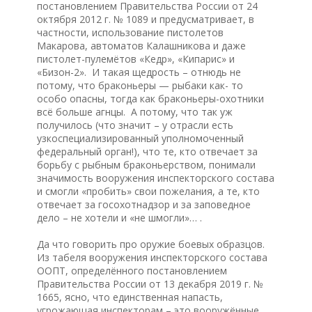
постановлением Правительства России от 24
октября 2012 г. № 1089 и предусматривает, в
частности, использование пистолетов
Макарова, автоматов Калашникова и даже
пистолет-пулемётов «Кедр», «Кипарис» и
«Бизон-2». И такая щедрость – отнюдь не
потому, что браконьеры — рыбаки как- то
особо опасны, тогда как браконьеры-охотники
всё больше агнцы. А потому, что так уж
получилось (что значит – у отрасли есть
узкоспециализированный уполномоченный
федеральный орган!), что те, кто отвечает за
борьбу с рыбным браконьерством, понимали
значимость вооружения инспекторского состава
и смогли «пробить» свои пожелания, а те, кто
отвечает за госохотнадзор и за заповедное
дело – не хотели и «не шмогли»… .
Да что говорить про оружие боевых образцов.
Из табеля вооружения инспекторского состава
ООПТ, определённого постановлением
Правительства России от 13 декабря 2019 г. №
1665, ясно, что единственная напасть,
угрожающая инспекторам – это вооружённые