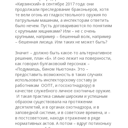
«Кирзинский» в сентябре 2017 года: они
продолжали преследование браконьеров, хотя
те вели огонь из гладкоствольного оружия по
патрульным машинам, а инспекторам ответить
было нечем. Пусть договариваются по понятиям
с крупными хищниками? Или – не с очень
крупными, например – бешенный волк, например
– бешенная лисица. Или таких не может быть?
Значит – должно быть какое-то альтернативное
решение, план «Б». И оно лежит на поверхности,
как говорил булгаковский персонаж –
«Подумаешь, бином Ньютона». Это –
предоставить возможность в таких случаях
использовать инспекторскому составу (и
работникам ООПТ, и госохотнадзору) в
качестве служебного личное охотничье оружие.
И такая практика самым широким и успешным
образом существовала на протяжении
десятилетий, и в органах охотнадзора, и в
заповедной системе, и в советские времена, и –
в постсоветские, находя отражение в ряде
нормативных актов. А потом – вдруг потихоньку