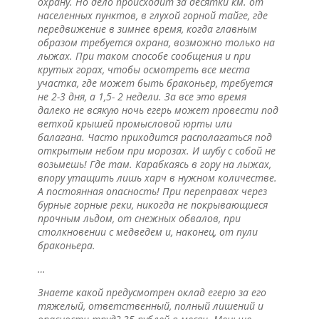
охрану. Но дело происходит за десятки км. от
населенных пунктов, в глухой горной тайге, где
передвижение в зимнее время, когда главным
образом требуется охрана, возможно только на
лыжах. При таком способе сообщения и при
крутых горах, чтобы осмотреть все места
участка, где может быть браконьер, требуется
не 2-3 дня, а 1,5- 2 недели. За все это время
далеко не всякую ночь егерь может провести под
ветхой крышей промысловой юрты или
балагана. Часто приходится располагаться под
открытым небом при морозах. И шубу с собой не
возьмешь! Где там. Карабкаясь в гору на лыжах,
впору утащить лишь харч в нужном количестве.
А постоянная опасность! При переправах через
бурные горные реки, никогда не покрывающиеся
прочным льдом, от снежных обвалов, при
столкновении с медведем и, наконец, от пули
браконьера.
…
Знаете какой предусмотрен оклад егерю за его
тяжелый, ответственный, полный лишений и