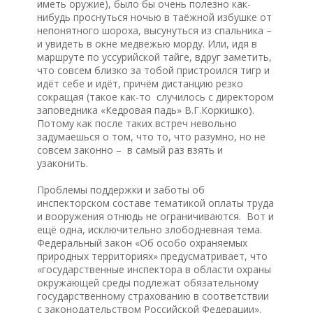
иметь оружие), было бы очень полезно как-
нибудь проснуться ночью в таёжной избушке от
непонятного шороха, высунуться из спальника –
и увидеть в окне медвежью морду. Или, идя в
маршруте по уссурийской тайге, вдруг заметить,
что совсем близко за тобой пристроился тигр и
идёт себе и идёт, причём дистанцию резко
сокращая (такое как-то случилось с директором
заповедника «Кедровая падь» В.Г.Коркишко).
Потому как после таких встреч невольно
задумаешься о том, что то, что разумно, но не
совсем законно – в самый раз взять и
узаконить.
Проблемы поддержки и заботы об
инспекторском составе тематикой оплаты труда
и вооружения отнюдь не ограничиваются. Вот и
ещё одна, исключительно злободневная тема.
Федеральный закон «Об особо охраняемых
природных территориях» предусматривает, что
«государственные инспектора в области охраны
окружающей среды подлежат обязательному
государственному страхованию в соответствии
с законодательством Российской Федерации».