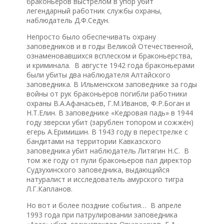
браконьеров выстрелом в упор убит
легендарный работник службы охраны,
наблюдатель Д.Ф.Седун.
Непросто было обеспечивать охрану
заповедников и в годы Великой Отечественной,
ознаменовавшихся всплеском и браконьерства,
и криминала. В августе 1942 года браконьерами
были убиты два наблюдателя Алтайского
заповедника. В Ильменском заповеднике за годы
войны от рук браконьеров погибли работники
охраны В.А.Афанасьев, Г.М.Иванов, Ф.Р.Боган и
Н.Т.Елин. В заповеднике «Кедровая падь» в 1944
году зверски убит (зарублен топором и сожжён)
егерь А.Еримишин. В 1943 году в перестрелке с
бандитами на территории Кавказского
заповедника убит наблюдатель Литягин Н.С. В
том же году от пули браконьеров пал директор
Судзухинского заповедника, выдающийся
натуралист и исследователь амурского тигра
Л.Г.Капланов.
Но вот и более поздние события… В апреле
1993 года при патрулировании заповедника