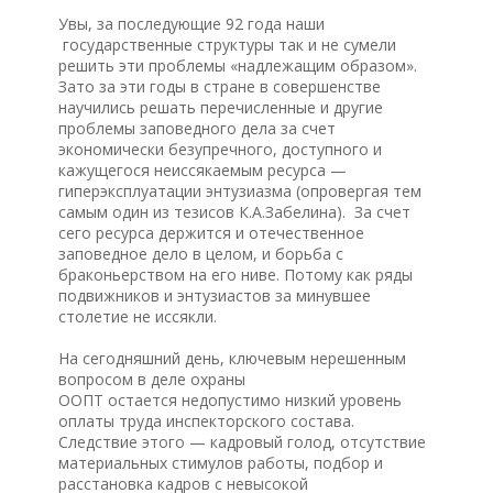
Увы, за последующие 92 года наши
государственные структуры так и не сумели
решить эти проблемы «надлежащим образом».
Зато за эти годы в стране в совершенстве
научились решать перечисленные и другие
проблемы заповедного дела за счет
экономически безупречного, доступного и
кажущегося неиссякаемым ресурса —
гиперэксплуатации энтузиазма (опровергая тем
самым один из тезисов К.А.Забелина). За счет
сего ресурса держится и отечественное
заповедное дело в целом, и борьба с
браконьерством на его ниве. Потому как ряды
подвижников и энтузиастов за минувшее
столетие не иссякли.
На сегодняшний день, ключевым нерешенным
вопросом в деле охраны
ООПТ остается недопустимо низкий уровень
оплаты труда инспекторского состава.
Следствие этого — кадровый голод, отсутствие
материальных стимулов работы, подбор и
расстановка кадров с невысокой