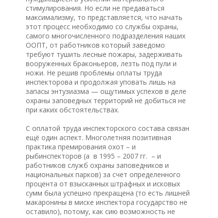
стимулирования. Но если не предаваться
максимализму, то представляется, что начать
этот процесс необходимо со службы охраны,
самого многочисленного подразделения наших
ООПТ, от работников который заведомо
требуют тушить лесные пожары, задерживать
вооруженных браконьеров, лезть под пули и
ножи. Не решив проблемы оплаты труда
инспекторова и продолжая уповать лишь на
запасы энтузиазма — ощутимых успехов в деле
охраны заповедных территорий не добиться не
при каких обстоятельствах.
С оплатой труда инспекторского состава связан
ещё один аспект. Многолетняя позитивная
практика премирования охот – и
рыбинспекторов (а в 1995 – 2007 гг. – и
работников служб охраны заповедников и
национальных парков) за счет определенного
процента от взысканных штрафных и исковых
сумм была успешно прекращена (то есть лишней
макаронины в миске инспектора государство не
оставило), потому, как сию возможность не