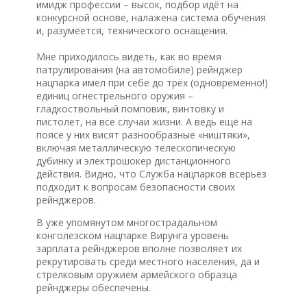
имидж профессии – высок, подбор идёт на
конкурсной основе, налажена система обучения
и, разумеется, технического оснащения.
Мне приходилось видеть, как во время
патрулирования (на автомобиле) рейнджер
нацпарка имел при себе до трёх (одновременно!)
единиц огнестрельного оружия –
гладкоствольный помповик, винтовку и
пистолет, на все случаи жизни. А ведь ещё на
поясе у них висят разнообразные «ништяки»,
включая металлическую телескопическую
дубинку и электрошокер дистанционного
действия. Видно, что Служба нацпарков всерьёз
подходит к вопросам безопасности своих
рейнджеров.
В уже упомянутом многострадальном
конголезском нацпарке Вирунга уровень
зарплата рейнджеров вполне позволяет их
рекрутировать среди местного населения, да и
стрелковым оружием армейского образца
рейнджеры обеспечены.