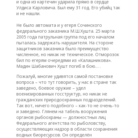
и одна из картечин ударила прямо в сердце
Улдиса Карловича. Был ему 31 год. Его убийц так
и не нашли.
Не было автомата и у егеря Сочинского
федерального заказника М.Ш.Хушта. 25 марта
2005 года патрульная группа под его началом
пыталась задержать нарушителя. На стороне
защитников заказника было преимущество
численное, но никак не техническое. Отморозок
бил по егерям очередями из «Калашникова».
Мадин Шабанович Хушт погиб в бою… .
Пожалуй, многие удивятся самой постановке
вопроса – что тут говорить, у нас в стране так
заведено, боевое оружие – удел
военизированных госструктур, но никак не
гражданских природоохранных подразделений.
Так вот, ничего подобного – как-то не очень-то
и заведено. Глянем на табель вооружения
органов рыбоохраны — должностных лиц
Федерального агентства по рыболовству,
осуществляющих надзор в области сохранения
водных биоресурсов. Он определён