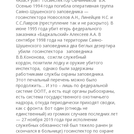
«Азас» убит госинспектор Овчинников Б.А.
Осенью 1994 года погибла оперативная группа
Саяно-Шушенского заповедника —
госинспектора Новоселов А.Н., Линейцев Н.С. и
С.С.Лавров (преступление так и не раскрыто). В
июне 1995 года убит егерь федерального
заказника «Баджальский» Алексеев А.А. В
сентябре 1998 года на территории Саяно-
Шушенского заповедника два беглых дезертира
убили госинспектора заповедника
В.В.Кононова, сожгли служебный
кордон, похитили лодку и оружие убитого
инспектора, однако были задержаны
работниками службы охраны заповедника.
Этот печальный перечень можно было
продолжить… И это – лишь по федеральной
системе ООПТ, а есть ещё органы рыбоохраны,
есть система государственного охотничьего
надзора, откуда периодически приходят сводки,
как с фронта. Вот один (отнюдь не
единственный) из громких случаев последних лет
— 27 ноября 2019 года при исполнении
служебных обязанностей был тяжело ранен (и
скончался в больнице) госинспектор по охране