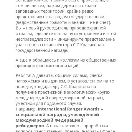
том числе тех, на ком держится охрана
заповедных территорий, крайне редко
представляют к наградам государственным
(ведомственные грамоты и значки – не в счёт).
Вы – новый руководитель природоохранной
отрасли, сделайте шаг на пути устранения и этой
несправедливости – инициируйте представление
участкового госинспектора С.С.Красикова к
государственной награде.
А ещё я обращаюсь к коллегам из общественных
природоохранных организаций:
Ребята! А давайте, общими силами, слегка
напряжёмся и выдвинем, в установленном на то
порядке, кандидатуру С.С. Красикова на
получение престижной в экологических кругах
международной природоохранной награды,
уместной для подобного случая.
Например,
International Ranger Awards –
специальной награды, учреждённой
Международной Федерацией
рейнджеров.
А начать можно с проработки
вопроса относительно премии (награды) Фреда