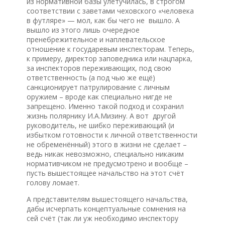
из нормативной базы улетучилась, в строгом
соответствии с заветами чеховского «человека
в футляре» — мол, как бы чего не вышло. А
вышло из этого лишь очередное
пренебрежительное и наплевательское
отношение к государевым инспекторам. Теперь,
к примеру, директор заповедника или нацпарка,
за инспекторов переживающих, под свою
ответственность (а под чью же ещё)
санкционирует патрулирование с личным
оружием – вроде как специально нигде не
запрещено. Именно такой подход и сохранил
жизнь полярнику И.А.Мизину. А вот другой
руководитель, не шибко переживающий (и
избытком готовности к личной ответственности
не обременённый) этого в жизни не сделает –
ведь никак невозможно, специально никаким
нормативчиком не предусмотрено и вообще –
пусть вышестоящее начальство на этот счёт
голову ломает.
А представителям вышестоящего начальства,
дабы исчерпать концептуальные сомнения на
сей счёт (так ли уж необходимо инспектору