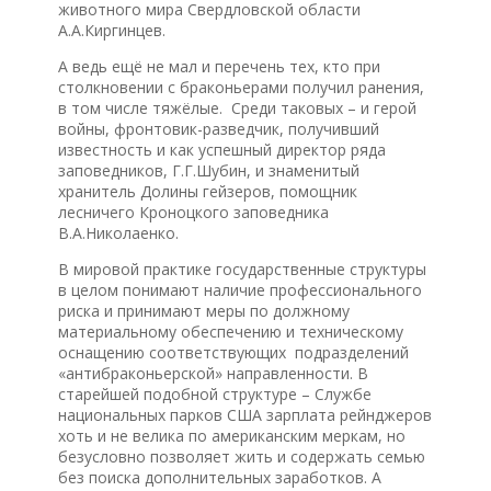
животного мира Свердловской области
А.А.Киргинцев.
А ведь ещё не мал и перечень тех, кто при
столкновении с браконьерами получил ранения,
в том числе тяжёлые. Среди таковых – и герой
войны, фронтовик-разведчик, получивший
известность и как успешный директор ряда
заповедников, Г.Г.Шубин, и знаменитый
хранитель Долины гейзеров, помощник
лесничего Кроноцкого заповедника
В.А.Николаенко.
В мировой практике государственные структуры
в целом понимают наличие профессионального
риска и принимают меры по должному
материальному обеспечению и техническому
оснащению соответствующих подразделений
«антибраконьерской» направленности. В
старейшей подобной структуре – Службе
национальных парков США зарплата рейнджеров
хоть и не велика по американским меркам, но
безусловно позволяет жить и содержать семью
без поиска дополнительных заработков. А