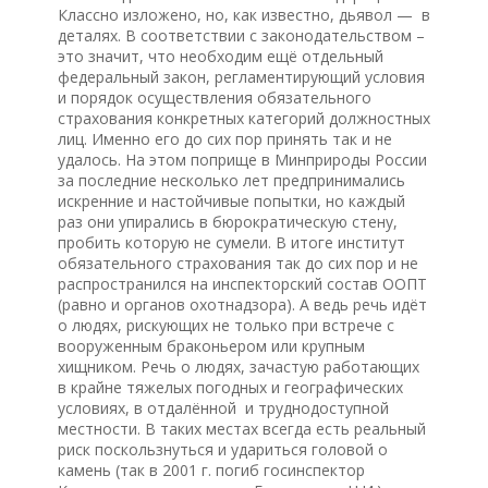
Классно изложено, но, как известно, дьявол — в
деталях. В соответствии с законодательством –
это значит, что необходим ещё отдельный
федеральный закон, регламентирующий условия
и порядок осуществления обязательного
страхования конкретных категорий должностных
лиц. Именно его до сих пор принять так и не
удалось. На этом поприще в Минприроды России
за последние несколько лет предпринимались
искренние и настойчивые попытки, но каждый
раз они упирались в бюрократическую стену,
пробить которую не сумели. В итоге институт
обязательного страхования так до сих пор и не
распространился на инспекторский состав ООПТ
(равно и органов охотнадзора). А ведь речь идёт
о людях, рискующих не только при встрече с
вооруженным браконьером или крупным
хищником. Речь о людях, зачастую работающих
в крайне тяжелых погодных и географических
условиях, в отдалённой и труднодоступной
местности. В таких местах всегда есть реальный
риск поскользнуться и удариться головой о
камень (так в 2001 г. погиб госинспектор