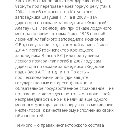
Кавказского заповедника Бондаренко Н.И.),
утонуть при переправе через горную реку (так в
2004 г. погиб госинспектор Катунского
заповедника Сатушев П.И., а в 2008 – зам.
директора по охране заповедника «Кузнецкий
Алатау» С.Н.Ивойлов) или при отказе лодочного
мотора во время шторма (так в 1993 г. погиб
лесничий Алтайского заповедника Родионов
С.В.), сгинуть при сходе снежной лавины (так в
2014 г. погиб госинспектор Кроноцкого
заповедника Власов Е.С.) или при тушении
лесного пожара (так погиб в 2007 году зам.
директора по охране заповедника «Кедровая
падь» Заев А.П.) и т.д., и т.п. То есть –
профессиональный риск (при защите
государственных интересов) налицо, а
обязательное государственное страхование – не
положено. И дело здесь не только в вопиющей
несправедливости, но и в наличии ещё одного
мощного фактора, девальвирующего мотивацию
инспекторов к качественному исполнению своих
обязанностей.
Немного – о правах инспекторского состава