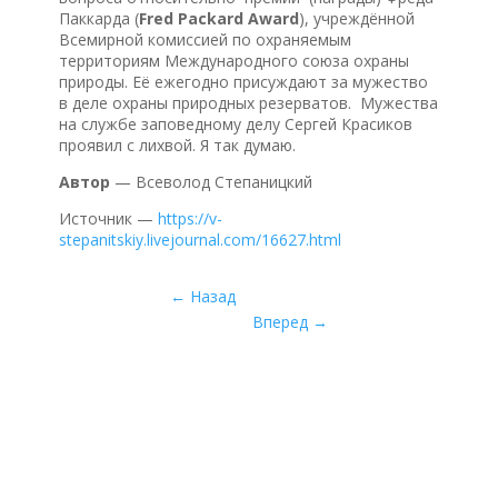
Паккарда (
Fred Packard Award
), учреждённой
Всемирной комиссией по охраняемым
территориям Международного союза охраны
природы. Её ежегодно присуждают за мужество
в деле охраны природных резерватов. Мужества
на службе заповедному делу Сергей Красиков
проявил с лихвой. Я так думаю.
Автор
— Всеволод Степаницкий
Источник —
https://v-
stepanitskiy.livejournal.com/16627.html
←
Назад
Вперед
→
Межрегиональная общественная
организация «Экспертный совет по