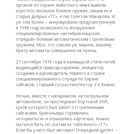
органов по охране животного мира вывели
короткоствольное боевое оружие, лишив их и
старых добрых «ТТ», и пистолетов Макарова. И
уж тем более – аннулировали предусмотренную
в 1998 году возможность вооружения
специализированных «антибраконьрских
отрядов» боевым автоматическим стрелковым
оружием. Мол, это совсем уж лишнее, вашему
брату автоматы совершенно не нужны.
27 сентября 1970 года в калмыцкой степи погиб
выдающийся природоохранник, инициатор
создания и руководитель первого в стране
специализированного отряда по охране
сайгаков, старший госохотинспектор У.К.Кнакис.
Ночью, вместе с напарником, на патрульном
автомобиле, он преследовал бортовой ЗИЛ,
кузов которого был забит отстрелянными
сайгаками. Браконьеры стремились
«оторваться» и огрызались картечью. Кнакис
пытался бить по скатам из табельного «ТТ».
Если бы у него был автомат! Очередной дуплет –