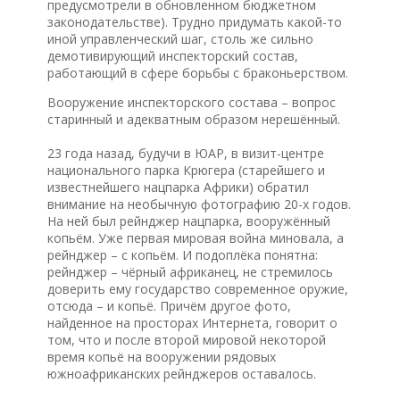
предусмотрели в обновленном бюджетном
законодательстве). Трудно придумать какой-то
иной управленческий шаг, столь же сильно
демотивирующий инспекторский состав,
работающий в сфере борьбы с браконьерством.
Вооружение инспекторского состава – вопрос
старинный и адекватным образом нерешённый.
23 года назад, будучи в ЮАР, в визит-центре
национального парка Крюгера (старейшего и
известнейшего нацпарка Африки) обратил
внимание на необычную фотографию 20-х годов.
На ней был рейнджер нацпарка, вооружённый
копьём. Уже первая мировая война миновала, а
рейнджер – с копьём. И подоплёка понятна:
рейнджер – чёрный африканец, не стремилось
доверить ему государство современное оружие,
отсюда – и копьё. Причём другое фото,
найденное на просторах Интернета, говорит о
том, что и после второй мировой некоторой
время копьё на вооружении рядовых
южноафриканских рейнджеров оставалось.