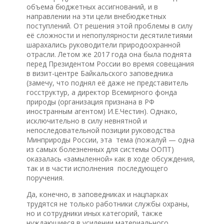
объема бюджетных ассигнований, и в
направлении на эти цели внебюджетных
поступлений. От решения этой проблемы в силу
её сложности и непопулярности десятилетиями
шарахались руководители природоохранной
отрасли. Летом же 2017 года она была поднята
перед Президентом России во время совещания
в визит-центре Байкальского заповедника
(замечу, что поднял её даже не представитель
госструктур, а директор Всемирного фонда
природы (организация признана в РФ
иностранным агентом) И.Е.Честин). Однако,
исключительно в силу невнятной и
непоследовательной позиции руководства
Минприроды России, эта тема (пожалуй — одна
из самых болезненных для системы ООПТ)
оказалась «замыленной» как в ходе обсуждения,
так и в части исполнения последующего
поручения.
Да, конечно, в заповедниках и нацпарках
трудятся не только работники службы охраны,
но и сотрудники иных категорий, также
нуждающиеся в усилении материального