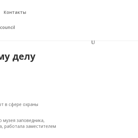
Контакты
council
му делу
рт в сфере охраны
о музея заповедника,
а, работала заместителем