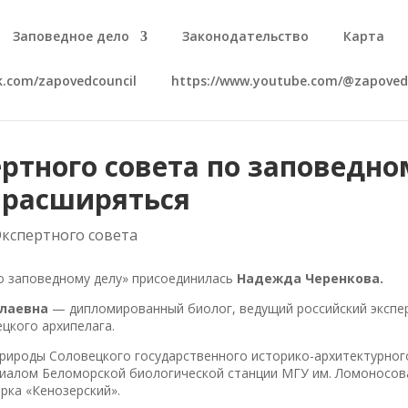
Заповедное дело
Законодательство
Карта
vk.com/zapovedcouncil
https://www.youtube.com/@zapoved
ертного совета по заповедно
 расширяться
Экспертного совета
о заповедному делу» присоединилась
Надежда Черенкова.
олаевна
— дипломированный биолог, ведущий российский экспе
цкого архипелага.
рироды Соловецкого государственного историко-архитектурног
иалом Беломорской биологической станции МГУ им. Ломоносов
рка «Кенозерский».