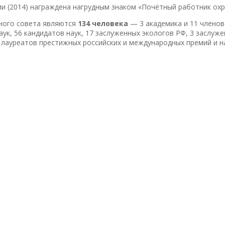
и (2014) награждена нагрудным знаком «Почётный работник охр
тного совета являются
134 человека
— 3 академика и 11 членов
ук, 56 кандидатов наук, 17 заслуженных экологов РФ, 3 заслуже
 лауреатов престижных российских и международных премий и н
ия «Экспертный совет по
венное объединение, деятельность
ий и возможностей независимого
 в сфере территориальной охраны