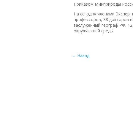
Приказом Минприроды Росси
На сегодня членами Экспер
профессоров, 38 докторов на
заслуженный географ РФ, 12
окружающей среды.
←
Назад
Межрегиональная общественная организац
заповедному делу»
— экологическое общест
которого направлена на консолидацию усил
профессионального экспертного сообщества
природы.