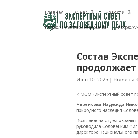
Главная
О нас
Новости
https://t.me/zapovedcouncil
https://
Состав Эксп
продолжает
Июн 10, 2025
|
Новости 
К МОО «Экспертный совет п
Черенкова Надежда Ник
природного наследия Солове
Возглавляла отдел охраны п
руководила Соловецким фил
директора национального па