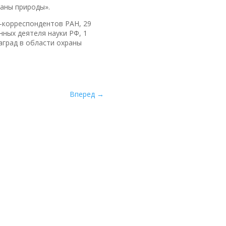
аны природы».
-корреспондентов РАН, 29
нных деятеля науки РФ, 1
аград в области охраны
Вперед
→