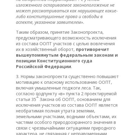
изложенного оспариваемое законоположение не
может рассматриваться как нарушающее какие-
либо конституционные права и свободы в
аспекте, указанном заявителем».
Таким образом, принятие Законопроекта,
предусматривающего возможность исключения
из состава ООПТ участков с целью вовлечения
их в хозяйственный оборот,
противоречит
вышеупомянутым федеральным законам и
позиции Конституционного суда
Российской Федерации
.
3. Нормы законопроекта существенно повышают
мотивацию к опасному использованию ООПТ,
включая умышленные поджоги леса. Так,
согласно подпункту «в» пункта 2 проектируемой
2
статьи 35
Закона об ООПТ, основанием для
исключения участков из состава ООПТ является
необратимая полная утрата землями,
земельными участками, водными объектами, их
частями особого природоохранного значения в
связи с чрезвычайными ситуациями природного
характера, не связанная с неправомерными